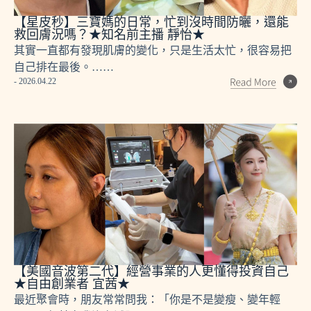
【星皮秒】三寶媽的日常，忙到沒時間防曬，還能
救回膚況嗎？★知名前主播 靜怡★
其實一直都有發現肌膚的變化，只是生活太忙，很容易把
自己排在最後。……
- 2026.04.22
【美國音波第二代】經營事業的人更懂得投資自己
★自由創業者 宜茜★
最近聚會時，朋友常常問我：「你是不是變瘦、變年輕