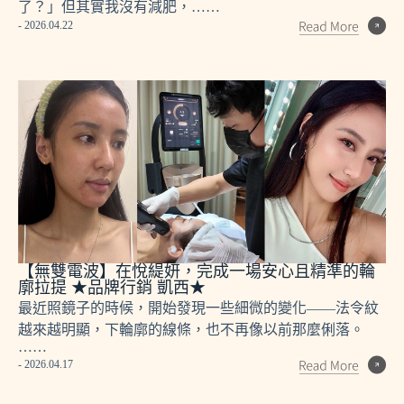
了？」但其實我沒有減肥，……
- 2026.04.22
【無雙電波】在悅緹妍，完成一場安心且精準的輪
廓拉提 ★品牌行銷 凱西★
最近照鏡子的時候，開始發現一些細微的變化——法令紋
越來越明顯，下輪廓的線條，也不再像以前那麼俐落。
……
- 2026.04.17