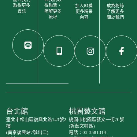
取得更多
得聯繫，
加入IG看
成為粉絲
資訊
暸解更多
更多精采
了解更多
療程
內容
關於我們
台北館
桃園藝文館
臺北市松山區復興北路143號2
桃園市桃園區藝文一街70號
樓
(近藝文特區)
(南京復興站7號出口)
電話：03-3581314