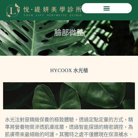
悅緹妍美學診所
臉部微整
HYCOOX 水光槍
水光注射是精緻保養的極致體驗，透過定點定量的方式，精
準將營養物質滲透肌膚底層，透過智能探頭的精密調控，為
肌膚帶來最細緻的呵護。其獨特之處不僅體現在保濕補水、