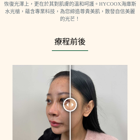
恢復光澤上，更在於其對肌膚的溫和呵護。HYCOOX海庫斯
水光槍，蘊含專業科技，為您締造尊貴美肌，散發自信美麗
的光芒！
療程前後