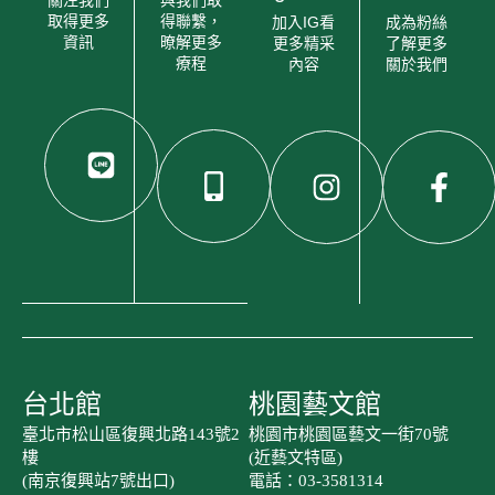
關注我們
與我們取
取得更多
得聯繫，
加入IG看
成為粉絲
資訊
暸解更多
更多精采
了解更多
療程
內容
關於我們
台北館
桃園藝文館
臺北市松山區復興北路143號2
桃園市桃園區藝文一街70號
樓
(近藝文特區)
(南京復興站7號出口)
電話：03-3581314