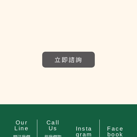
立即諮詢
Our
Call
Line
Us
Insta
Face
gram
book