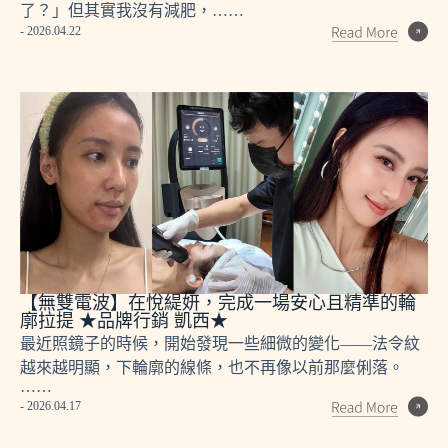
了？」但其實我沒有減肥，……
- 2026.04.22
【無雙電波】在悅緹妍，完成一場安心且精準的輪
廓拉提 ★品牌行銷 凱西★
最近照鏡子的時候，開始發現一些細微的變化——法令紋
越來越明顯，下輪廓的線條，也不再像以前那麼俐落。
……
- 2026.04.17