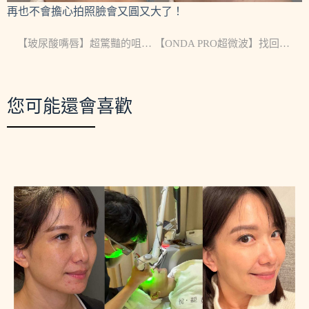
再也不會擔心拍照臉會又圓又大了！
【玻尿酸嘴唇】超驚豔的咀嚼肌改造計畫★KOL小采★
【ONDA PRO超微波】找回線條感! 資深購物專家 ★孫佳瑩★
您可能還會喜歡