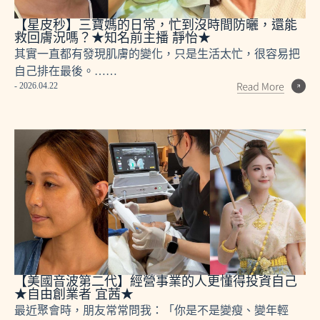
【星皮秒】三寶媽的日常，忙到沒時間防曬，還能
救回膚況嗎？★知名前主播 靜怡★
其實一直都有發現肌膚的變化，只是生活太忙，很容易把
自己排在最後。……
- 2026.04.22
【美國音波第二代】經營事業的人更懂得投資自己
★自由創業者 宜茜★
最近聚會時，朋友常常問我：「你是不是變瘦、變年輕