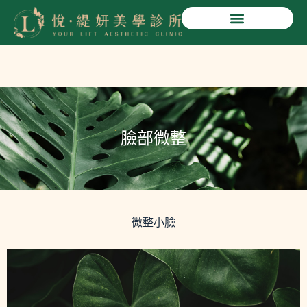
微整小臉除皺
悅緹妍美學診所
臉部微整
微整小臉