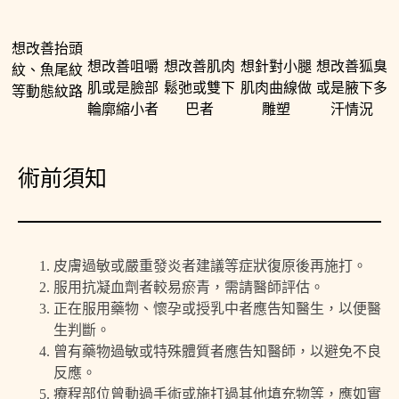
想改善抬頭
想改善咀嚼
想改善肌肉
想針對小腿
想改善狐臭
紋、魚尾紋
肌或是臉部
鬆弛或雙下
肌肉曲線做
或是腋下多
等動態紋路
輪廓縮小者
巴者
雕塑
汗情況
術前須知
皮膚過敏或嚴重發炎者建議等症狀復原後再施打。
服用抗凝血劑者較易瘀青，需請醫師評估。
正在服用藥物、懷孕或授乳中者應告知醫生，以便醫
生判斷。
曾有藥物過敏或特殊體質者應告知醫師，以避免不良
反應。
療程部位曾動過手術或施打過其他填充物等，應如實