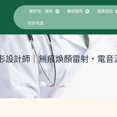
關於悅．緹妍
醫師團隊
服務項目
好評見證
美形設計師｜無痕煥顏雷射・電音