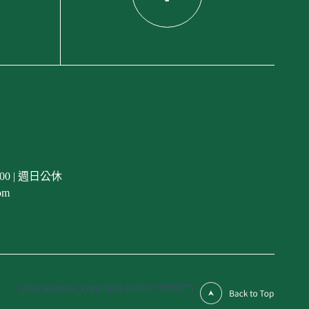
00 | 週日公休
om
[risecreatives_copyright color="#ffffff"]