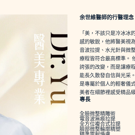
余世維醫師的行醫理念
「美，不該只是冷冰冰的
感的敏銳，他將醫美視為
音波拉提、水光針與微
療程皆符合最高標準。 
誇張的改變，而是讓療
能長久散發自信與光采。
是專屬於個人的輕奢儀
美者在細節裡感受精品
專長
全臉微整精雕術
電音波無痕拉提
全方位複合式拉提
臉部微整輪廓精塑
精準雷射煥膚