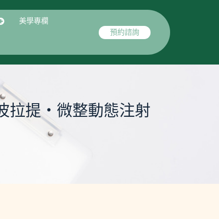
美學專欄
預約諮詢
波拉提・微整動態注射