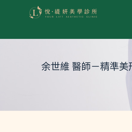
悅緹妍美學診所
余世維 醫師－精準