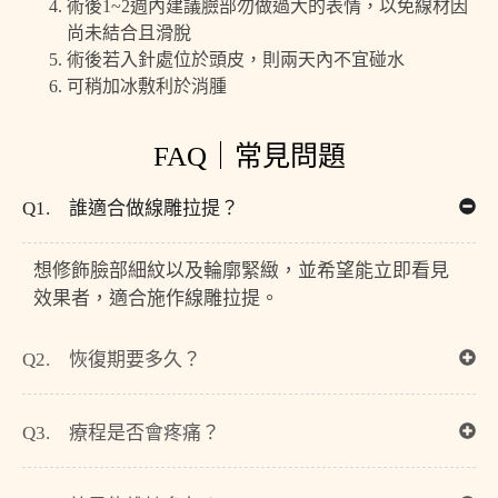
術後1~2週內建議臉部勿做過大的表情，以免線材因
尚未結合且滑脫
術後若入針處位於頭皮，則兩天內不宜碰水
可稍加冰敷利於消腫
FAQ｜常見問題
Q1. 誰適合做線雕拉提？
想修飾臉部細紋以及輪廓緊緻，並希望能立即看見
效果者，適合施作線雕拉提。
Q2. 恢復期要多久？
Q3. 療程是否會疼痛？