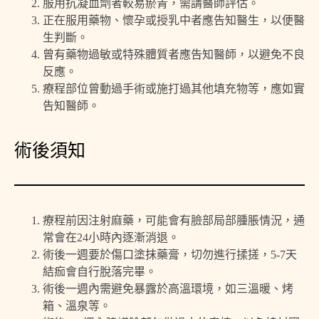
服用抗凝血劑者較易瘀青，需請醫師評估。
正在服用藥物、懷孕或授乳中者應告知醫生，以便醫
生判斷。
曾有藥物過敏或特殊體質者應告知醫師，以避免不良
反應。
療程部位曾動過手術或施打過其他填充物等，應如實
告知醫師。
術後須知
療程前因注射麻藥，可能會有臉部局部腫脹情況，通
常會在24小時內逐漸消退。
術後一週要於傷口塗抹藥膏，切勿進行揉搓，5-7天
結痂會自行脫落完畢。
術後一週內需避免暴露於高溫環境，如三溫暖、烤
箱、溫泉等。